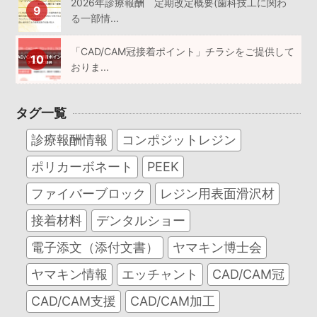
2026年診療報酬 定期改定概要(歯科技工に関わ
る一部情...
「CAD/CAM冠接着ポイント」チラシをご提供して
おりま...
タグ一覧
診療報酬情報
コンポジットレジン
ポリカーボネート
PEEK
ファイバーブロック
レジン用表面滑沢材
接着材料
デンタルショー
電子添文（添付文書）
ヤマキン博士会
ヤマキン情報
エッチャント
CAD/CAM冠
CAD/CAM支援
CAD/CAM加工