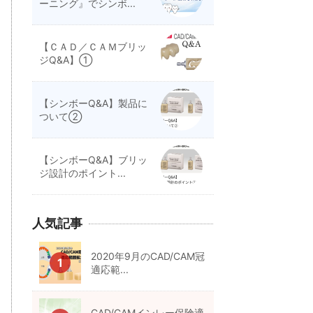
ーニング』でシンボ...
【ＣＡＤ／ＣＡＭブリッ
ジQ&A】①
【シンボーQ&A】製品に
ついて②
【シンボーQ&A】ブリッ
ジ設計のポイント...
人気記事
2020年9月のCAD/CAM冠
適応範...
CAD/CAMインレー保険適