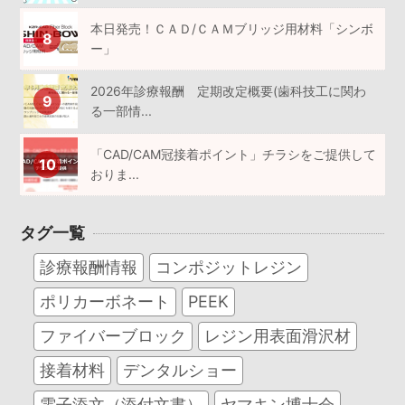
本日発売！ＣＡＤ/ＣＡＭブリッジ用材料「シンボ
ー」
2026年診療報酬 定期改定概要(歯科技工に関わ
る一部情...
「CAD/CAM冠接着ポイント」チラシをご提供して
おりま...
タグ一覧
診療報酬情報
コンポジットレジン
ポリカーボネート
PEEK
ファイバーブロック
レジン用表面滑沢材
接着材料
デンタルショー
電子添文（添付文書）
ヤマキン博士会