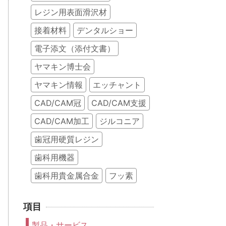
レジン用表面滑沢材
接着材料
デンタルショー
電子添文（添付文書）
ヤマキン博士会
ヤマキン情報
エッチャント
CAD/CAM冠
CAD/CAM支援
CAD/CAM加工
ジルコニア
歯冠用硬質レジン
歯科用機器
歯科用貴金属合金
フッ素
項目
製品・サービス