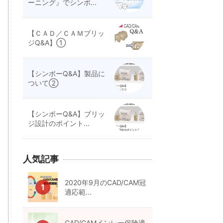
ーニング』でシンボ...
【ＣＡＤ／ＣＡＭブリッ
ジQ&A】①
【シンボーQ&A】製品に
ついて②
【シンボーQ&A】ブリッ
ジ設計のポイント...
人気記事
2020年9月のCAD/CAM冠
適応範...
CAD/CAMインレー保険適