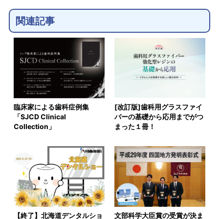
関連記事
臨床家による歯科症例集
[改訂版]歯科用グラスファイ
「SJCD Clinical
バーの基礎から応用までがつ
Collection」
まった１冊！
【終了】北海道デンタルショ
文部科学大臣賞の受賞が決ま