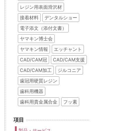
レジン用表面滑沢材
接着材料
デンタルショー
電子添文（添付文書）
ヤマキン博士会
ヤマキン情報
エッチャント
CAD/CAM冠
CAD/CAM支援
CAD/CAM加工
ジルコニア
歯冠用硬質レジン
歯科用機器
歯科用貴金属合金
フッ素
項目
製品・サービス