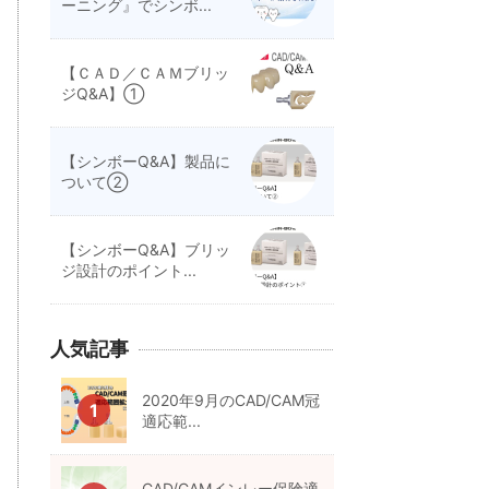
ーニング』でシンボ...
【ＣＡＤ／ＣＡＭブリッ
ジQ&A】①
【シンボーQ&A】製品に
ついて②
【シンボーQ&A】ブリッ
ジ設計のポイント...
人気記事
2020年9月のCAD/CAM冠
適応範...
CAD/CAMインレー保険適