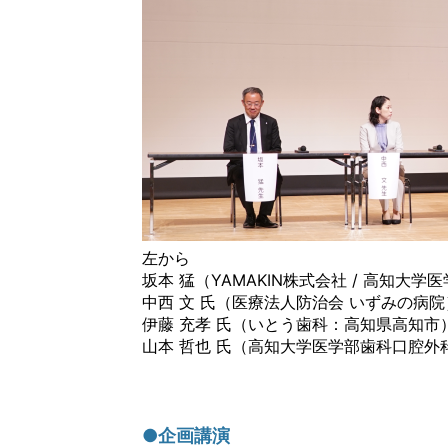
左から
坂本 猛（YAMAKIN株式会社 / 高知大
中西 文 氏（医療法人防治会 いずみの病院
伊藤 充孝 氏（いとう歯科：高知県高知市
山本 哲也 氏（高知大学医学部歯科口腔外
●企画講演