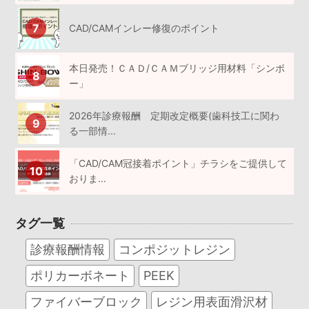
CAD/CAMインレー修復のポイント
本日発売！ＣＡＤ/ＣＡＭブリッジ用材料「シンボ
ー」
2026年診療報酬 定期改定概要(歯科技工に関わ
る一部情...
「CAD/CAM冠接着ポイント」チラシをご提供して
おりま...
タグ一覧
診療報酬情報
コンポジットレジン
ポリカーボネート
PEEK
ファイバーブロック
レジン用表面滑沢材