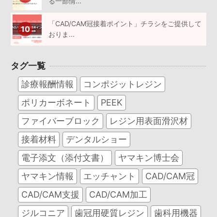
る一部情...
「CAD/CAM冠接着ポイント」チラシをご提供して
おりま...
タグ一覧
診療報酬情報
コンポジットレジン
ポリカーボネート
PEEK
ファイバーブロック
レジン用表面滑沢材
接着材料
デンタルショー
電子添文（添付文書）
ヤマキン博士会
ヤマキン情報
エッチャント
CAD/CAM冠
CAD/CAM支援
CAD/CAM加工
ジルコニア
歯冠用硬質レジン
歯科用機器