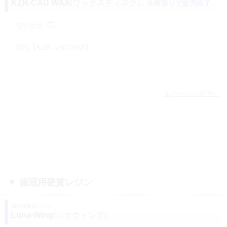
KZR-CAD WAX
(ワックスディスク)
…在庫限りで販売終了
電子添文
SDS【KZR-CAD WAX】
▲ページの最初へ
▼ 歯冠用硬質レジン
歯冠用硬質レジン
Luna-Wing
(ルナウィング)