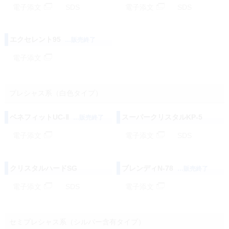
電子添文
SDS
電子添文
SDS
エクセレント95
…販売終了
電子添文
プレシャス系（白色タイプ）
ベネフィットUC-Ⅱ
スーパークリスタルKP-5
…販売終了
電子添文
電子添文
SDS
クリスタルハードSG
ブレンディN-78
…販売終了
電子添文
SDS
電子添文
セミプレシャス系（シルバー含有タイプ）