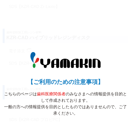
SDS【KZR-CAD Zr Laxio】
歯科切削加工用レジン材料
KZR-CAD ハイブリッドレジンディスク
電子添文
SDS【KZR-CAD ハイブリッドレジンディスク】
【ご利用のための注意事項】
歯科切削加工用レジン材料
こちらのページは
歯科医療関係者
のみなさまへの情報提供を目的と
KZR-CAD プロビPC
して作成されております。
一般の方への情報提供を目的としたものではありませんので、ご了
電子添文
承ください。
SDS【KZR-CAD プロビPC】