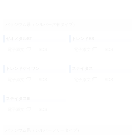
パラジウム系（シルバー含有タイプ）
ゼオメタルST
トレンドES
電子添文
SDS
電子添文
SDS
トレンドケイワン
ステイタス
電子添文
SDS
電子添文
SDS
ステイタスⅢ
電子添文
SDS
パラジウム系（シルバーフリータイプ）