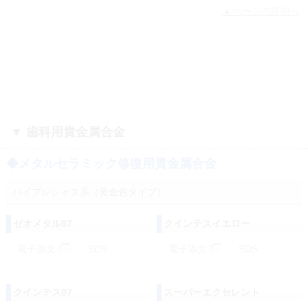
▲ページの最初へ
▼ 歯科用貴金属合金
◆メタルセラミック修復用貴金属合金
ハイプレシャス系（黄金色タイプ）
ゼオメタル87
クインテスイエロー
電子添文
SDS
電子添文
SDS
クインテス87
スーパーエクセレント