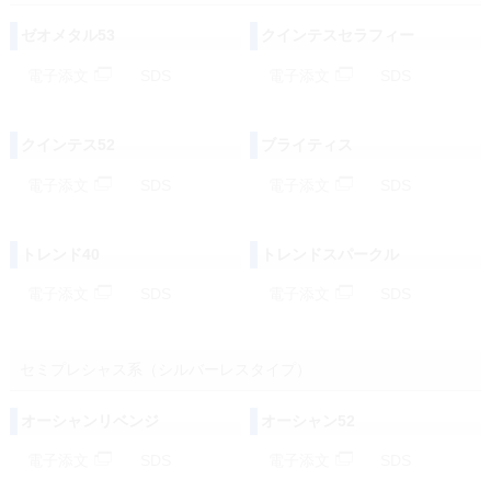
ゼオメタル53
クインテスセラフィー
電子添文
SDS
電子添文
SDS
クインテス52
ブライティス
電子添文
SDS
電子添文
SDS
トレンド40
トレンドスパークル
電子添文
SDS
電子添文
SDS
セミプレシャス系（シルバーレスタイプ）
オーシャンリベンジ
オーシャン52
電子添文
SDS
電子添文
SDS