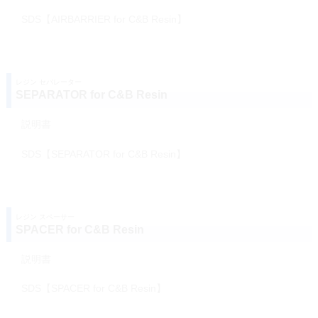
SDS【AIRBARRIER for C&B Resin】
レジン セパレーター
SEPARATOR for C&B Resin
説明書
SDS【SEPARATOR for C&B Resin】
レジン スペーサー
SPACER for C&B Resin
説明書
SDS【SPACER for C&B Resin】