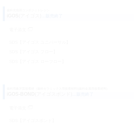
歯科充填用コンポジットレジン
iGOS
(アイゴス)
…販売終了
電子添文
SDS【アイゴス ユニバーサル】
SDS【アイゴス フロー】
SDS【アイゴス ローフロー】
歯科用象牙質接着材（歯科セラミックス用接着材料)(歯科金属用接着材料)
iGOS-BOND
(アイゴスボンド)
…販売終了
電子添文
SDS【アイゴスボンド】