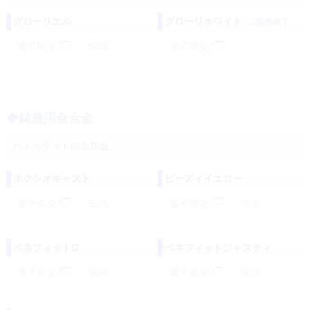
グローリエル
グローリホワイト
…販売終了
電子添文
SDS
電子添文
◆鋳造用金合金
ハイカラット白金加金
ネクシオキャスト
ビーアイイエロー
電子添文
SDS
電子添文
SDS
ベネフィットG
ベネフィットジャスティ
電子添文
SDS
電子添文
SDS