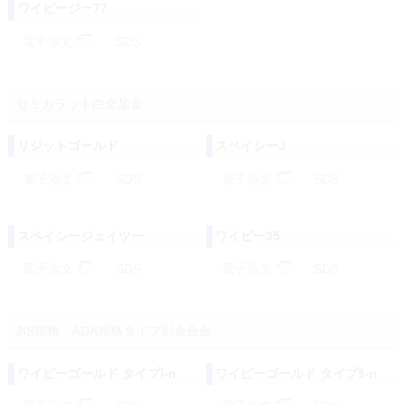
ワイピージー77
電子添文
SDS
セミカラット白金加金
リジットゴールド
スペイシーJ
電子添文
SDS
電子添文
SDS
スペイシージェイツー
ワイピー35
電子添文
SDS
電子添文
SDS
JIS規格・ADA規格タイプ別金合金
ワイピーゴールド タイプⅠ-n
ワイピーゴールド タイプⅡ-n