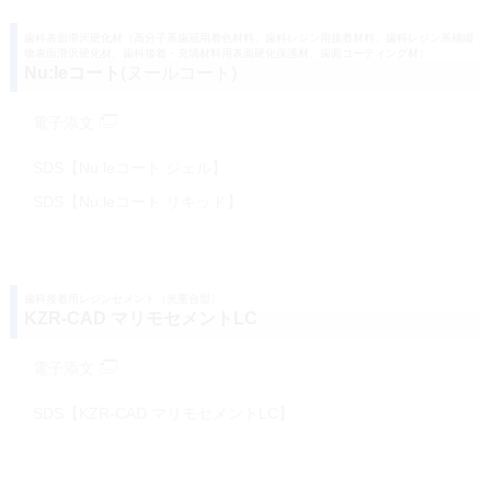
歯科表面滑沢硬化材（高分子系歯冠用着色材料、歯科レジン用接着材料、歯科レジン系補綴
物表面滑沢硬化材、歯科接着・充填材料用表面硬化保護材、歯面コーティング材）
Nu:leコート
(ヌールコート)
電子添文
SDS【Nu:leコート ジェル】
SDS【Nu:leコート リキッド】
歯科接着用レジンセメント（光重合型）
KZR-CAD マリモセメントLC
電子添文
SDS【KZR-CAD マリモセメントLC】