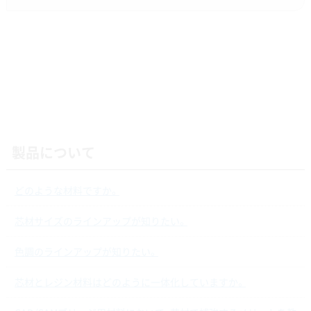
シンボーナビ（チェアサイド・ラボサイド）
製品について
〈号外〉歯科用デジタルハンドブック2026年6月
どのような材料ですか。
【非売品】歯科用グラスファイバー強化型レジンの基礎から応
芯材サイズのラインアップが知りたい。
用 改訂版～メタルレスを実現する新しい複合材料～
色調のラインアップが知りたい。
芯材とレジン材料はどのように一体化していますか。
「各種ダウンロード・お申し込み」はこちらより