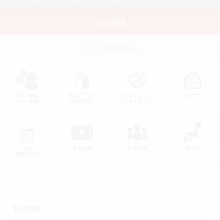
注意事項
ページの最初へ
先端デジタル
ヤマキンニュース
メルマガ
歯科精錬
技術研究所
（Webマガジン）
（分析・買取）
保険改定対応講座 詳細とお申込みフォーム
https://www.yamakin-gold.co.jp/yn/ym268_seminar/
製品
採用情報
事業所
製品動画
特設サイト
製品情報