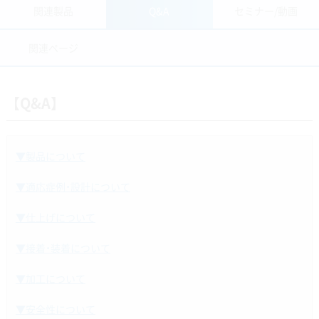
関連製品
Q&A
セミナー/動画
関連ページ
【Q&A】
製品パンフレット
KZR-CAD ファイバーブロック シンボー
▼製品について
製品レポート
▼適応症例・設計について
CAD/CAM治療 カード
▼仕上げについて
KZR-CAD ファイバーブロック シンボー
▼接着・装着について
CAD/CAM治療 リーフレット
▼加工について
CAD/CAM治療 ポスター
▼安全性について