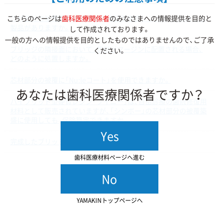
芯材部分の被覆築盛に使用する歯冠用硬質レジンは、どのような
こちらのページは
歯科医療関係者
のみなさまへの情報提供を目的と
製品がありますか。
して作成されております。
一般の方への情報提供を目的としたものではありませんので、ご了承
ブリッジの隣接面において、芯材がマージンに配置される場合、
ください。
どのように処置しますか。
芯材部分の被覆に「Nu:leコート」を使用できますか。
あなたは歯科医療関係者ですか？
ハイブリッド型硬質レジン「ツイニー」は、自由診療の歯冠修復用
材料として販売されていますが、「シンボー」の芯材部分の被覆築
盛に使用しても、保険算定できますか。
Yes
完成したブリッジの研磨方法を教えてください。
歯科医療材料ページへ進む
No
YAMAKINトップページへ