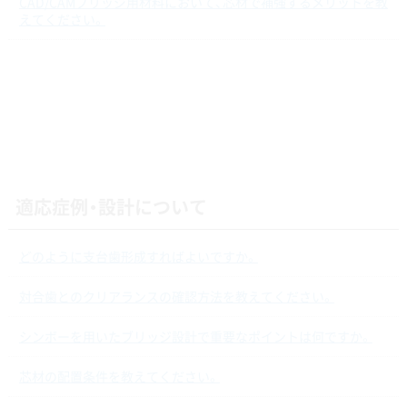
CAD/CAMブリッジ用材料において、芯材で補強するメリットを教
えてください。
適応症例・設計について
どのように支台歯形成すればよいですか。
対合歯とのクリアランスの確認方法を教えてください。
シンボーを用いたブリッジ設計で重要なポイントは何ですか。
芯材の配置条件を教えてください。