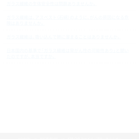
ガラス繊維の生体安全性は問題ありませんか。
ガラス繊維は、アスベスト（石綿）のように、がんの原因になる危
険はありませんか。
ガラス繊維は、吸い込んで肺に溜まることはありませんか。
日本国内の基準で「ガラス繊維は発がん性の可能性あり」と聞い
たのですが、本当ですか。
YAMAKIN
歯科医療材料
KZR-CAD ファイバーブロック シンボー